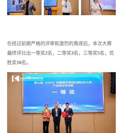
在经过前期严格的评审和激烈的角逐后，本次大赛
最终评比出一等奖
2
名，二等奖
3
名，三等奖
5
名，优
胜奖
10
名。