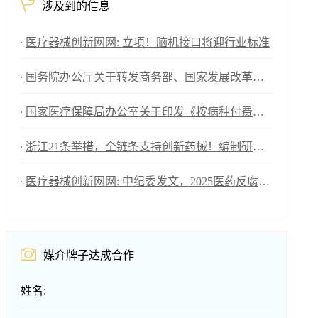
涉及到的信息
医疗器械创新网网: 立项！脑机接口将迎行业标准
国务院办公厅关于转发商务部、国家发展改革委《2025年稳外资行动方案》的通知
国家医疗保障局办公室关于印发《按病种付费医疗保障经办管理规程（2025版）》的通知
浙江21条举措，全链条支持创新药械！编制研发、应用清单，清单发布1个月内，医院“应配尽配”
医疗器械创新网网: 中纪委发文，2025医药反腐升级
媒介牌子达成合作
姓名: