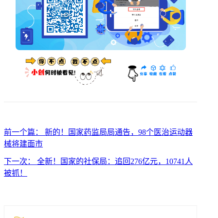
前一个篇： 新的！国家药监局局通告，98个医治运动器
械将建面市
下一次： 全新！国家的社保局：追回276亿元，10741人
被抓！